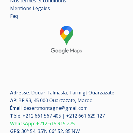
Nos termes et conditions
Mentions Légales
Faq
Adresse
: Douar Talmasla, Tarmigt Ouarzazate
AP
: BP 93, 45 000 Ouarzazate, Maroc
Émail
: desertmontagne@gmail.com
Télé
:
+212 661 567 405 | +212 661 629 127
WhatsApp
:
+212 615 919 275
GPS
: 30° 54, 35’N 06° 52, 85’NW