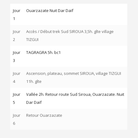
Jour
Ouarzazate Nuit Dar Daïf
1
Jour
Accès / Début trek Sud SIROUA 3,5h. gîte village
2
TIZGUI
Jour
TAGRAGRA 5h. bc1
3
Jour
Ascension, plateau, sommet SIROUA, village TIZGUI
4
11h. gîte
Jour
Vallée 2h. Retour route Sud Siroua, Ouarzazate. Nuit
5
Dar Daïf
Jour
Retour Ouarzazate
6