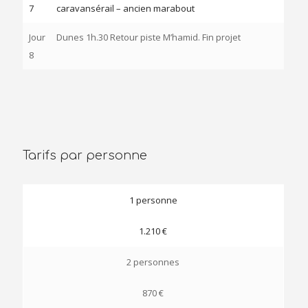
7
caravansérail – ancien marabout
Jour
Dunes 1h.30 Retour piste M’hamid. Fin projet
8
Tarifs par personne
1 personne
1.210 €
2 personnes
870 €