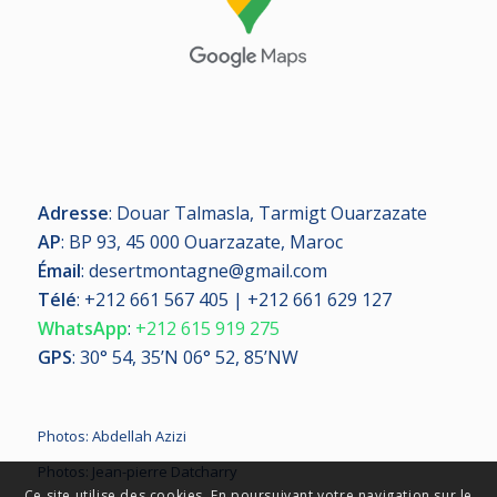
Adresse
: Douar Talmasla, Tarmigt Ouarzazate
AP
: BP 93, 45 000 Ouarzazate, Maroc
Émail
: desertmontagne@gmail.com
Télé
:
+212 661 567 405 | +212 661 629 127
WhatsApp
:
+212 615 919 275
GPS
: 30° 54, 35’N 06° 52, 85’NW
Photos: Abdellah Azizi
Photos: Jean-pierre Datcharry
Ce site utilise des cookies. En poursuivant votre navigation sur le