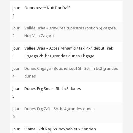
Jour
Ouarzazate Nuit Dar Daïf
1
Jour
Vallée Drâa – gravures rupestres (option 5) Zagora,
2
Nuit Villa Zagora
Jour
Vallée Drâa – Accès M’hamid / taxi 4x4 début Trek
3
Chgaga 2h. bc1 grandes dunes Chgaga
Jour
Dunes Chgaga - Bouchentouf 5h. 30 mn bc2 grandes
4
dunes
Jour
Dunes Erg Smar - 5h. bc3 dunes
5
Jour
Dunes Erg Zaïr - 5h. bc4 grandes dunes
6
Jour
Plaine, Sidi Naji 6h. bc5 sableux / Ancien