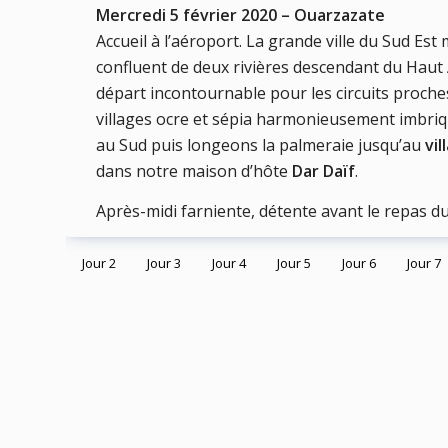
Mercredi 5 février 2020 – Ouarzazate
Accueil à l’aéroport. La grande ville du Sud Est
confluent de deux rivières descendant du Haut At
départ incontournable pour les circuits proches
villages ocre et sépia harmonieusement imbriqu
au Sud puis longeons la palmeraie jusqu’au
vil
dans notre maison d’hôte
Dar Daïf
.
Après-midi farniente, détente avant le repas du 
Jour 2
Jour 3
Jour 4
Jour 5
Jour 6
Jour 7