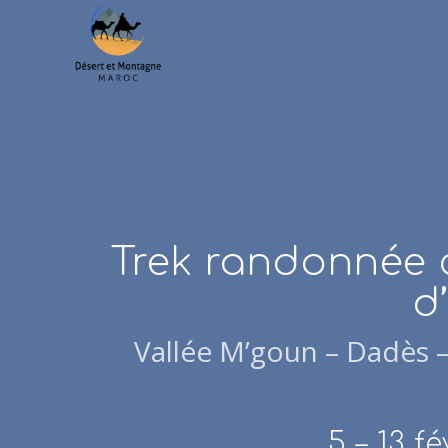
Trek randonnée 
d
Vallée M’goun – Dadès – 
5 – 13 f