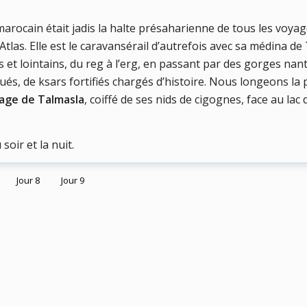
 marocain était jadis la halte présaharienne de tous les voya
las. Elle est le caravansérail d’autrefois avec sa médina de 
 et lointains, du reg à l’erg, en passant par des gorges nant
és, de ksars fortifiés chargés d’histoire. Nous longeons l
lage de
Talmasla
, coiffé de ses nids de cigognes, face au lac
soir et la nuit.
Jour 8
Jour 9