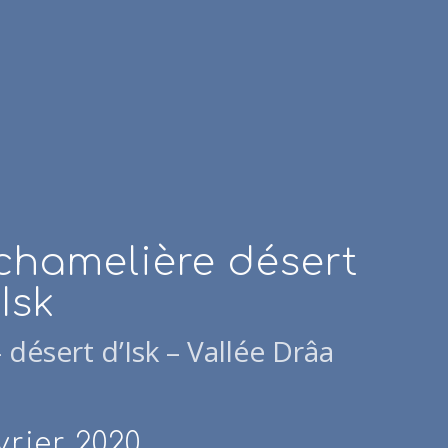
chamelière désert
’Isk
désert d’Isk – Vallée Drâa
évrier 2020