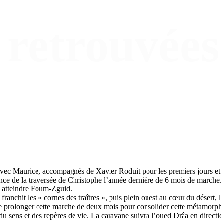
 retrouvées
vec Maurice, accompagnés de Xavier Roduit pour les premiers jours et
ence de la traversée de Christophe l’année dernière de 6 mois de march
et atteindre Foum-Zguid.
anchit les « cornes des traîtres », puis plein ouest au cœur du désert, l
 de prolonger cette marche de deux mois pour consolider cette métamorp
u sens et des repères de vie. La caravane suivra l’oued Drâa en directi