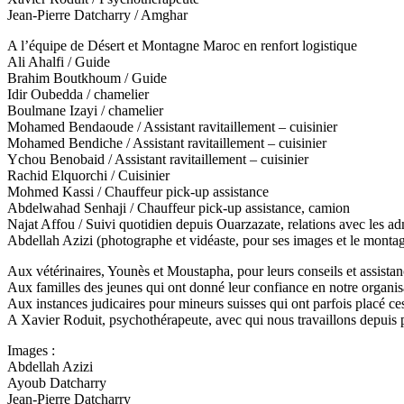
Jean-Pierre Datcharry / Amghar
A l’équipe de Désert et Montagne Maroc en renfort logistique
Ali Ahalfi / Guide
Brahim Boutkhoum / Guide
Idir Oubedda / chamelier
Boulmane Izayi / chamelier
Mohamed Bendaoude / Assistant ravitaillement – cuisinier
Mohamed Bendiche / Assistant ravitaillement – cuisinier
Ychou Benobaid / Assistant ravitaillement – cuisinier
Rachid Elquorchi / Cuisinier
Mohmed Kassi / Chauffeur pick-up assistance
Abdelwahad Senhaji / Chauffeur pick-up assistance, camion
Najat Affou / Suivi quotidien depuis Ouarzazate, relations avec les adm
Abdellah Azizi (photographe et vidéaste, pour ses images et le monta
Aux vétérinaires, Younès et Moustapha, pour leurs conseils et assista
Aux familles des jeunes qui ont donné leur confiance en notre organis
Aux instances judicaires pour mineurs suisses qui ont parfois placé c
A Xavier Roduit, psychothérapeute, avec qui nous travaillons depuis 
Images :
Abdellah Azizi
Ayoub Datcharry
Jean-Pierre Datcharry