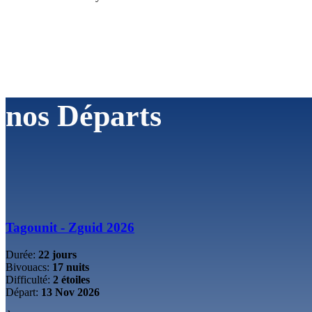
nos
Départs
Tagounit - Zguid 2026
Durée:
22 jours
Bivouacs:
17 nuits
Difficulté:
2 étoiles
Départ:
13 Nov 2026