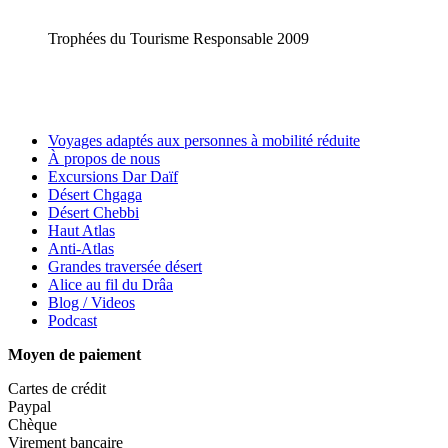
Trophées du Tourisme Responsable 2009
Voyages adaptés aux personnes à mobilité réduite
À propos de nous
Excursions Dar Daïf
Désert Chgaga
Désert Chebbi
Haut Atlas
Anti-Atlas
Grandes traversée désert
Alice au fil du Drâa
Blog / Videos
Podcast
Moyen de paiement
Cartes de crédit
Paypal
Chèque
Virement bancaire