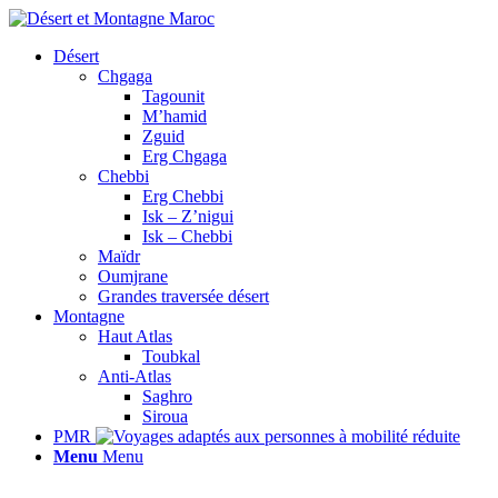
Désert
Chgaga
Tagounit
M’hamid
Zguid
Erg Chgaga
Chebbi
Erg Chebbi
Isk – Z’nigui
Isk – Chebbi
Maïdr
Oumjrane
Grandes traversée désert
Montagne
Haut Atlas
Toubkal
Anti-Atlas
Saghro
Siroua
PMR
Menu
Menu