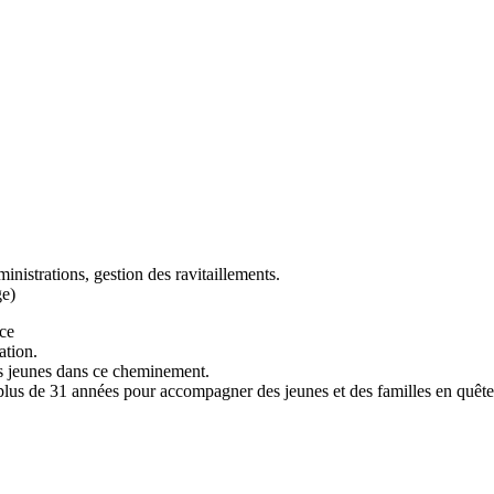
inistrations, gestion des ravitaillements.
ge)
nce
ation.
es jeunes dans ce cheminement.
plus de 31 années pour accompagner des jeunes et des familles en quête