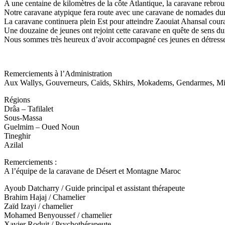
A une centaine de kilomètres de la côte Atlantique, la caravane rebrous
Notre caravane atypique fera route avec une caravane de nomades duran
La caravane continuera plein Est pour atteindre Zaouiat Ahansal cour
Une douzaine de jeunes ont rejoint cette caravane en quête de sens du
Nous sommes très heureux d’avoir accompagné ces jeunes en détresse e
Remerciements à l’Administration
Aux Wallys, Gouverneurs, Caïds, Skhirs, Mokadems, Gendarmes, Mili
Régions
Drâa – Tafilalet
Sous-Massa
Guelmim – Oued Noun
Tineghir
Azilal
Remerciements :
A l’équipe de la caravane de Désert et Montagne Maroc
Ayoub Datcharry / Guide principal et assistant thérapeute
Brahim Hajaj / Chamelier
Zaïd Izayi / chamelier
Mohamed Benyoussef / chamelier
Xavier Roduit / Psychothérapeute