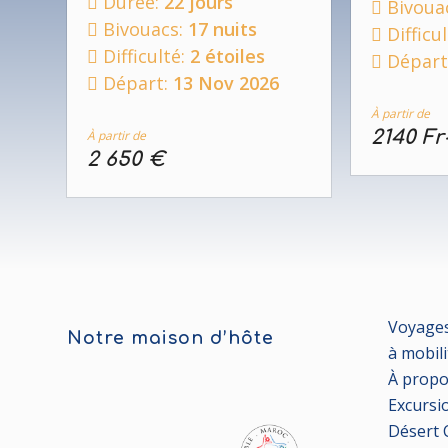
Durée:
22 jours
Bivoua
Bivouacs:
17 nuits
Difficu
Difficulté:
2 étoiles
Départ
Départ:
13 Nov 2026
À partir de
2140 Fr
À partir de
2 650 €
Voyages
Notre maison d’hôte
à mobili
À propo
Excursi
Désert