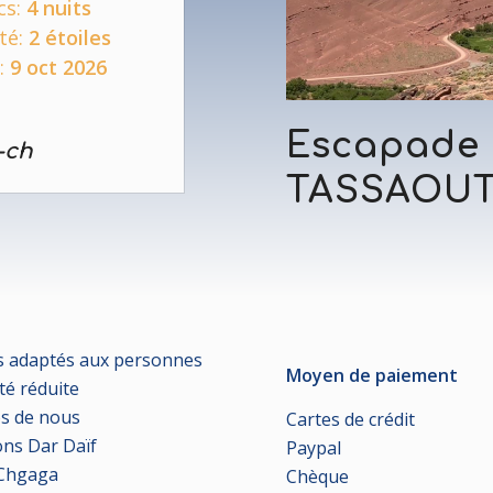
cs:
4 nuits
lté:
2 étoiles
:
9 oct 2026
Escapade 
-ch
TASSAOU
 adaptés aux personnes
Moyen de paiement
té réduite
s de nous
Cartes de crédit
ons Dar Daïf
Paypal
 Chgaga
Chèque