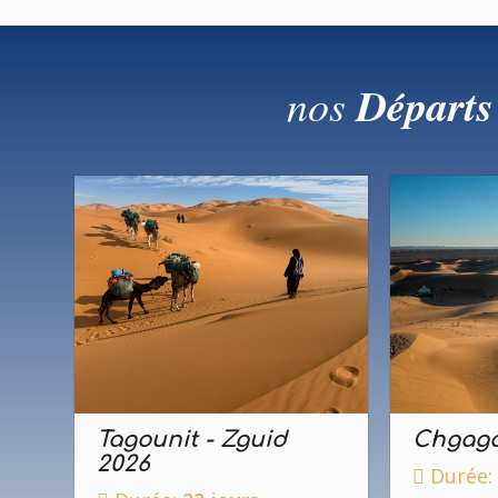
nos
Départs
Tagounit - Zguid
Chgaga
2026
Durée: