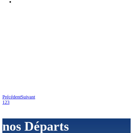
Précédent
Suivant
1
2
3
nos
Départs