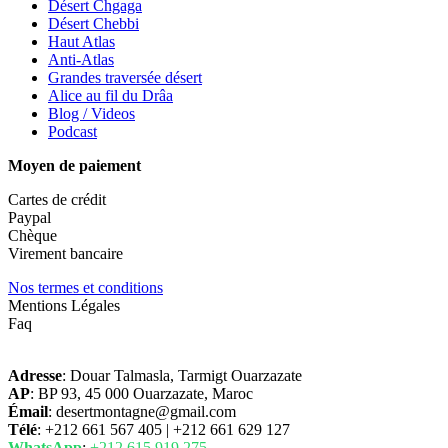
Désert Chgaga
Désert Chebbi
Haut Atlas
Anti-Atlas
Grandes traversée désert
Alice au fil du Drâa
Blog / Videos
Podcast
Moyen de paiement
Cartes de crédit
Paypal
Chèque
Virement bancaire
Nos termes et conditions
Mentions Légales
Faq
Adresse
: Douar Talmasla, Tarmigt Ouarzazate
AP
: BP 93, 45 000 Ouarzazate, Maroc
Émail
: desertmontagne@gmail.com
Télé
:
+212 661 567 405 | +212 661 629 127
WhatsApp
:
+212 615 919 275