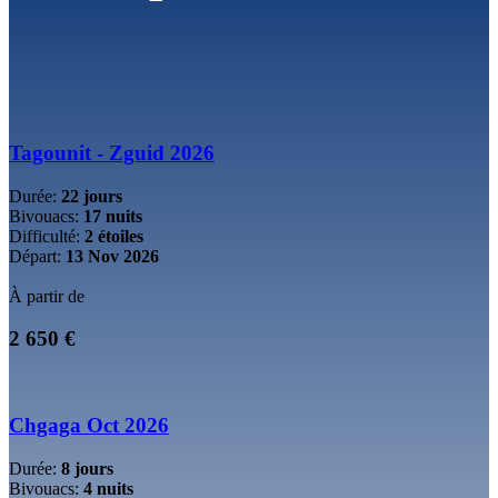
Tagounit - Zguid 2026
Durée:
22 jours
Bivouacs:
17 nuits
Difficulté:
2 étoiles
Départ:
13 Nov 2026
À partir de
2 650 €
Chgaga Oct 2026
Durée:
8 jours
Bivouacs:
4 nuits