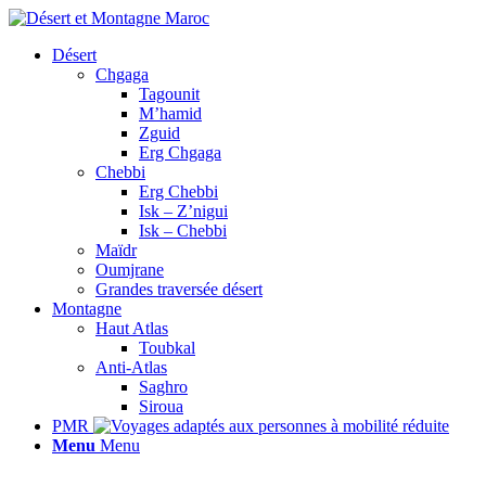
Désert
Chgaga
Tagounit
M’hamid
Zguid
Erg Chgaga
Chebbi
Erg Chebbi
Isk – Z’nigui
Isk – Chebbi
Maïdr
Oumjrane
Grandes traversée désert
Montagne
Haut Atlas
Toubkal
Anti-Atlas
Saghro
Siroua
PMR
Menu
Menu