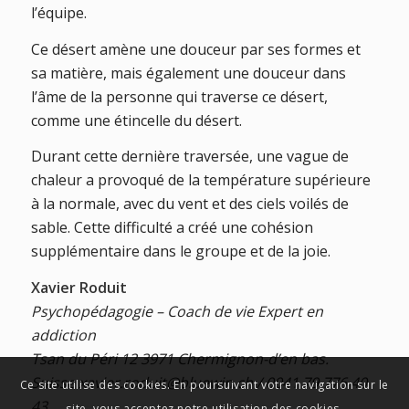
l’équipe.
Ce désert amène une douceur par ses formes et
sa matière, mais également une douceur dans
l’âme de la personne qui traverse ce désert,
comme une étincelle du désert.
Durant cette dernière traversée, une vague de
chaleur a provoqué de la température supérieure
à la normale, avec du vent et des ciels voilés de
sable. Cette difficulté a créé une cohésion
supplémentaire dans le groupe et de la joie.
Xavier Roduit
Psychopédagogie – Coach de vie Expert en
addiction
Tsan du Péri 12 3971 Chermignon-d’en bas.
Suisse xavier.roduit@bluewin.ch / 0041 79 776 40
Ce site utilise des cookies. En poursuivant votre navigation sur le
43
site, vous acceptez notre utilisation des cookies.