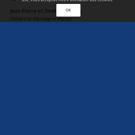
OK
Jean-Pierre et Zineb Datcharry
Désert et Montagne Maroc
Kasbah Dar Daïf Ouarzazate – Maroc
www.desert-montagne.ma / www.dardaif.ma
nos
Départs