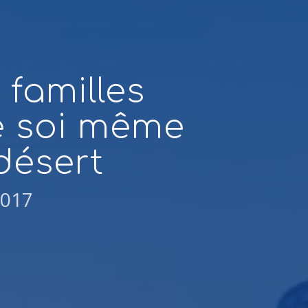
 familles
e soi même
désert
2017